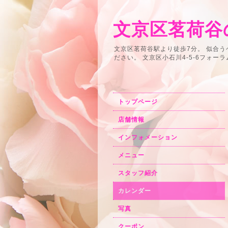
文京区茗荷谷の
文京区茗荷谷駅より徒歩7分。 似合
ださい。 文京区小石川4-5-6フォーラム小石川2F
トップページ
店舗情報
インフォメーション
メニュー
スタッフ紹介
カレンダー
写真
クーポン