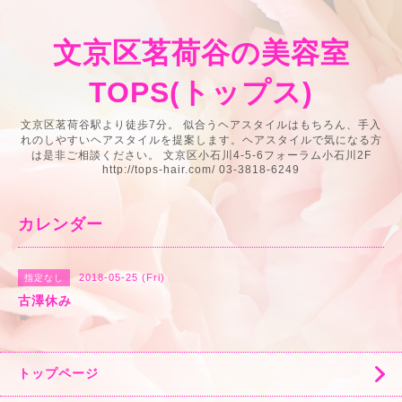
文京区茗荷谷の美容室
TOPS(トップス)
文京区茗荷谷駅より徒歩7分。 似合うヘアスタイルはもちろん、手入
れのしやすいヘアスタイルを提案します。ヘアスタイルで気になる方
は是非ご相談ください。 文京区小石川4-5-6フォーラム小石川2F
http://tops-hair.com/ 03-3818-6249
カレンダー
2018-05-25 (Fri)
指定なし
古澤休み
トップページ