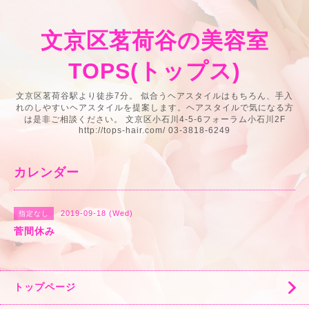
文京区茗荷谷の美容室
TOPS(トップス)
文京区茗荷谷駅より徒歩7分。 似合うヘアスタイルはもちろん、手入
れのしやすいヘアスタイルを提案します。ヘアスタイルで気になる方
は是非ご相談ください。 文京区小石川4-5-6フォーラム小石川2F
http://tops-hair.com/ 03-3818-6249
カレンダー
2019-09-18 (Wed)
指定なし
菅間休み
トップページ