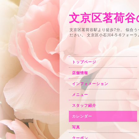
文京区茗荷谷の
文京区茗荷谷駅より徒歩7分。 似合
ださい。 文京区小石川4-5-6フォーラム小石川2F
トップページ
店舗情報
インフォメーション
メニュー
スタッフ紹介
カレンダー
写真
クーポン