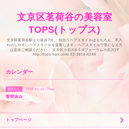
文京区茗荷谷の美容室
TOPS(トップス)
文京区茗荷谷駅より徒歩7分。 似合うヘアスタイルはもちろん、手入
れのしやすいヘアスタイルを提案します。ヘアスタイルで気になる方
は是非ご相談ください。 文京区小石川4-5-6フォーラム小石川2F
http://tops-hair.com/ 03-3818-6249
カレンダー
2020-01-16 (Thu)
指定なし
菅間休み
トップページ