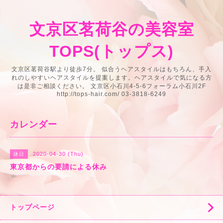
文京区茗荷谷の美容室
TOPS(トップス)
文京区茗荷谷駅より徒歩7分。 似合うヘアスタイルはもちろん、手入
れのしやすいヘアスタイルを提案します。ヘアスタイルで気になる方
は是非ご相談ください。 文京区小石川4-5-6フォーラム小石川2F
http://tops-hair.com/ 03-3818-6249
カレンダー
2020-04-30 (Thu)
休日
東京都からの要請による休み
トップページ