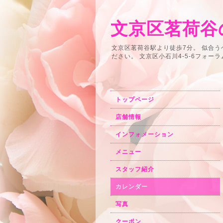
文京区茗荷谷の
文京区茗荷谷駅より徒歩7分。 似合
ださい。 文京区小石川4-5-6フォーラム小石川2F
トップページ
店舗情報
インフォメーション
メニュー
スタッフ紹介
カレンダー
写真
クーポン