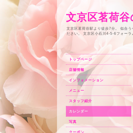
文京区茗荷谷の
文京区茗荷谷駅より徒歩7分。 似合
ださい。 文京区小石川4-5-6フォーラム小石川2F
トップページ
店舗情報
インフォメーション
メニュー
スタッフ紹介
カレンダー
写真
クーポン