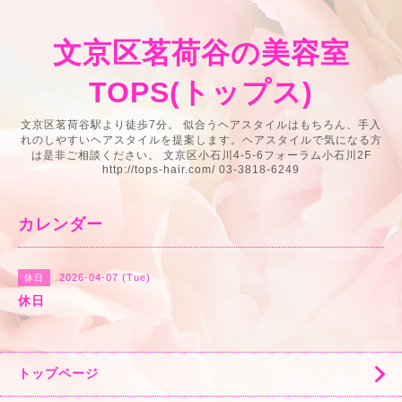
文京区茗荷谷の美容室
TOPS(トップス)
文京区茗荷谷駅より徒歩7分。 似合うヘアスタイルはもちろん、手入
れのしやすいヘアスタイルを提案します。ヘアスタイルで気になる方
は是非ご相談ください。 文京区小石川4-5-6フォーラム小石川2F
http://tops-hair.com/ 03-3818-6249
カレンダー
2026-04-07 (Tue)
休日
休日
トップページ