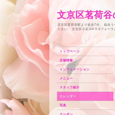
文京区茗荷谷の
文京区茗荷谷駅より徒歩7分。 似合
ださい。 文京区小石川4-5-6フォーラム小石川2F
トップページ
店舗情報
インフォメーション
メニュー
スタッフ紹介
カレンダー
写真
クーポン